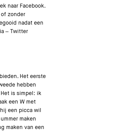
oek naar Facebook.
 of zonder
gegooid nadat een
ia ‒ Twitter
 bieden. Het eerste
 tweede hebben
Het is simpel: ik
maak een W met
hij een picca wil
c-nummer maken
ring maken van een