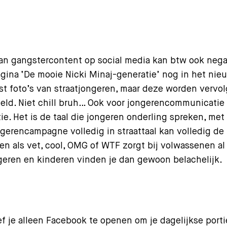
an gangstercontent op social media kan btw ook negat
gina ‘De mooie Nicki Minaj-generatie’ nog in het ni
st foto’s van straatjongeren, maar deze worden vervo
ld. Niet chill bruh… Ook voor jongerencommunicatie is
ptie. Het is de taal die jongeren onderling spreken, me
ngerencampagne volledig in straattaal kan volledig de 
en als vet, cool, OMG of WTF zorgt bij volwassenen al
ngeren en kinderen vinden je dan gewoon belachelijk.
 je alleen Facebook te openen om je dagelijkse porti