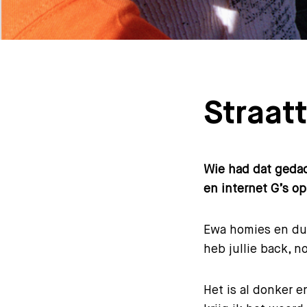
Straatt
Wie had dat gedac
en internet G’s o
Ewa homies en dus
heb jullie back, 
Het is al donker e