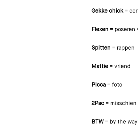
Gekke chick
= een
Flexen
= poseren v
Spitten
= rappen
Mattie
= vriend
Picca
= foto
2Pac
= misschien 
BTW
= by the way