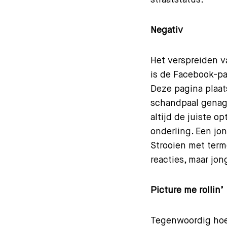
straatstatus.
Negativ
Het verspreiden v
is de Facebook-pa
Deze pagina plaat
schandpaal genage
altijd de juiste o
onderling. Een jo
Strooien met term
reacties, maar jo
Picture me rollin’
Tegenwoordig hoef