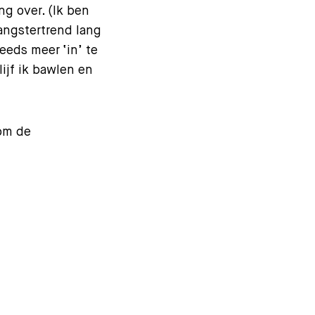
ng over. (Ik ben
angstertrend lang
teeds meer ‘in’ te
ijf ik bawlen en
rom de