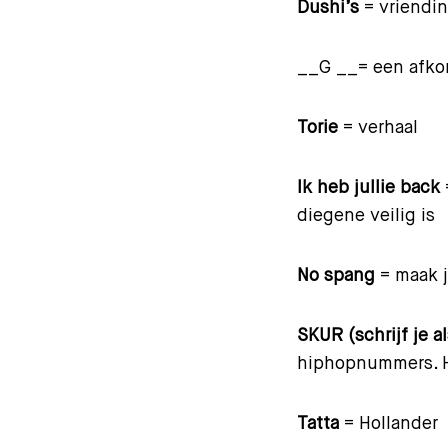
Dushi’s
= vriendi
__G __= een afkor
Torie
= verhaal
Ik heb jullie back
diegene veilig is
No spang
= maak j
SKUR (schrijf je a
hiphopnummers. He
Tatta
= Hollander