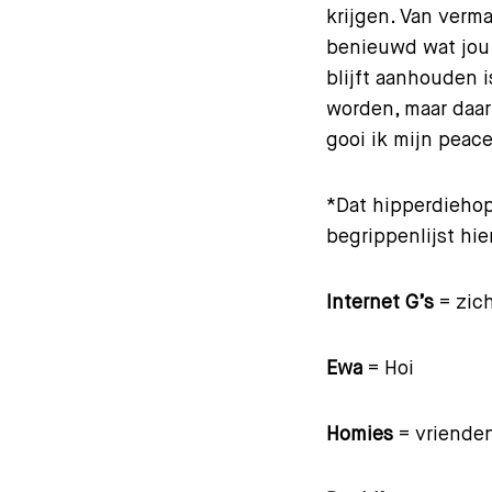
krijgen. Van verma
benieuwd wat jou 
blijft aanhouden i
worden, maar daar
gooi ik mijn peac
*Dat hipperdiehop
begrippenlijst hie
Internet G’s
= zich
Ewa
= Hoi
Homies
= vriende