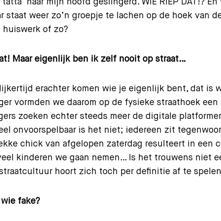
 ‘tatta’ naar mijn hoofd geslingerd. WIE RIEP DAT!? E
r staat weer zo’n groepje te lachen op de hoek van d
 huiswerk of zo?
at! Maar eigenlijk ben ik zelf nooit op straat…
lijkertijd erachter komen wie je eigenlijk bent, dat is
eger vormden we daarom op de fysieke straathoek een 
gers zoeken echter steeds meer de digitale platforme
heel onvoorspelbaar is het niet; iedereen zit tegenwoo
ekke chick van afgelopen zaterdag resulteert in ee
eel kinderen we gaan nemen… Is het trouwens niet e
straatcultuur hoort zich toch per definitie af te spele
 wie fake?