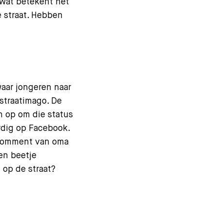
n wat betekent het
e straat. Hebben
 waar jongeren naar
straatimago. De
n op om die status
rdig op Facebook.
n comment van oma
en beetje
n op de straat?