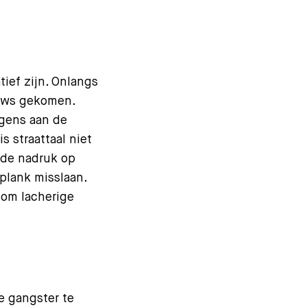
ief zijn. Onlangs
euws gekomen.
lgens aan de
 straattaal niet
t de nadruk op
plank misslaan.
 om lacherige
e gangster te